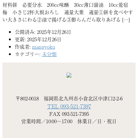
材料餅 必要分水 200cc味醂 30cc薄口醤油 10cc鶯宿
梅 小さじ2杯大根おろし 適量大葉 適量①餅を食べやす
い大きさにわる②油で揚げる③膨らんだら取りあげる […]
公開済み: 2025年12月26日
更新: 2025年12月26日
作成者:
mangyoku
カテゴリー:
未分類
〒802-0018 福岡県北九州市小倉北区中津口2-2-6
TEL 093-521-7397
FAX 093-521-7395
営業時間／10:00〜17:00 休業日／日・祝日