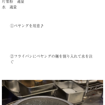
片栗粉 適量
水 適量
①ペヤングを用意♪
②フライパンにペヤングの麺を割り入れて水を注
ぐ