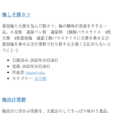
梅しそ豚カツ
鶯宿梅と大葉を包んだ豚カツ。梅の酸味が食欲をそそる一
品。小麦粉 適量パン粉 適量卵 1個豚バラスライス 4枚
大葉 4枚鶯宿梅 適量①豚バラスライスに大葉を乗せる②
鶯宿梅を乗せる③片栗粉で打ち粉する④巻く⑤広がらないよ
うに […]
公開済み: 2025年10月28日
更新: 2025年10月28日
作成者:
mangyoku
カテゴリー:
未分類
梅出汁雪餅
梅出汁に浮かぶ雪餅を、大根おろしでさっぱり味わう逸品。