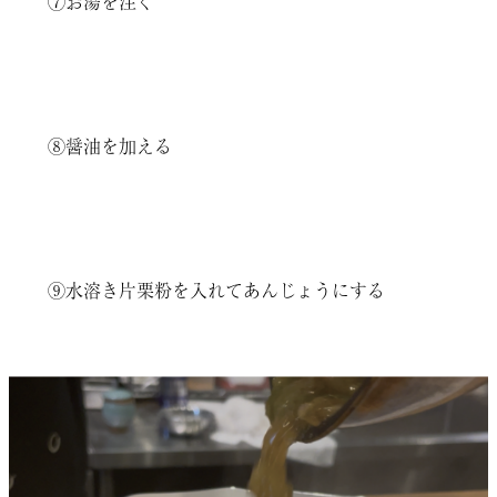
⑦お湯を注ぐ
⑧醤油を加える
⑨水溶き片栗粉を入れてあんじょうにする