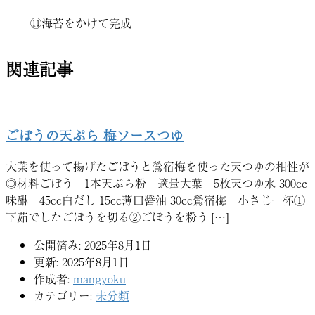
⑪海苔をかけて完成
関連記事
ごぼうの天ぷら 梅ソースつゆ
大葉を使って揚げたごぼうと鶯宿梅を使った天つゆの相性が
◎材料ごぼう 1本天ぷら粉 適量大葉 5枚天つゆ水 300cc
味醂 45cc白だし 15cc薄口醤油 30cc鶯宿梅 小さじ一杯①
下茹でしたごぼうを切る②ごぼうを粉う […]
公開済み: 2025年8月1日
更新: 2025年8月1日
作成者:
mangyoku
カテゴリー:
未分類