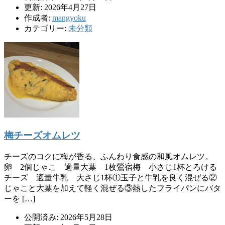
更新: 2026年4月27日
作成者:
mangyoku
カテゴリー:
未分類
梅チーズオムレツ
チーズのコクに梅が香る、ふんわり食感の和風オムレツ。
卵 2個じゃこ 適量大葉 1枚鶯宿梅 小さじ1杯とろける
チーズ 適量牛乳 大さじ1杯①玉子と牛乳を良く混ぜる②
じゃこと大葉を加えて軽く混ぜる③熱したフライパンにバタ
ーを […]
公開済み: 2026年5月28日