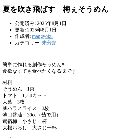
夏を吹き飛ばす 梅ぇそうめん
公開済み: 2025年8月1日
更新: 2025年8月1日
作成者:
mangyoku
カテゴリー:
未分類
簡単に作れる創作そうめん‼
食欲なくても食べたくなる味です
材料
そうめん 1束
トマト 1／4カット
大葉 3枚
豚バラスライス 3枚
薄口醤油 30cc（茹で用）
鶯宿梅 小さじ一杯
大根おろし 大さじ一杯