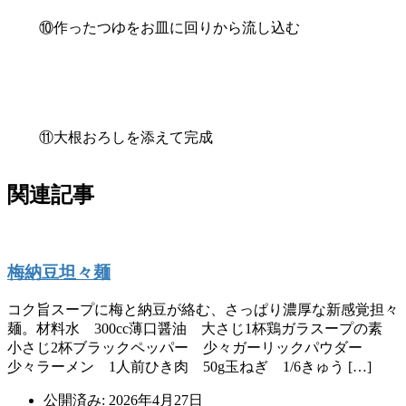
⑩作ったつゆをお皿に回りから流し込む
⑪大根おろしを添えて完成
関連記事
梅納豆坦々麺
コク旨スープに梅と納豆が絡む、さっぱり濃厚な新感覚担々
麺。材料水 300cc薄口醤油 大さじ1杯鶏ガラスープの素
小さじ2杯ブラックペッパー 少々ガーリックパウダー
少々ラーメン 1人前ひき肉 50g玉ねぎ 1/6きゅう […]
公開済み: 2026年4月27日