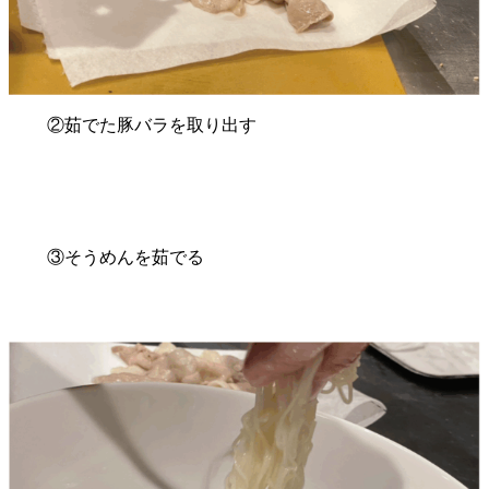
②茹でた豚バラを取り出す
③そうめんを茹でる