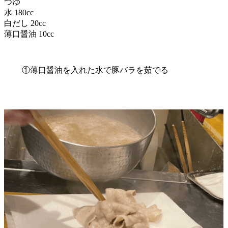
つゆ
水 180cc
白だし 20cc
薄口醤油 10cc
①薄口醤油を入れた水で豚バラを茹でる