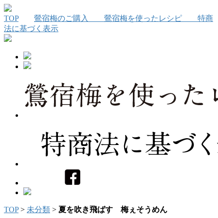
TOP
鶯宿梅のご購入
鶯宿梅を使ったレシピ
特商
法に基づく表示
TOP
>
未分類
>
夏を吹き飛ばす 梅ぇそうめん