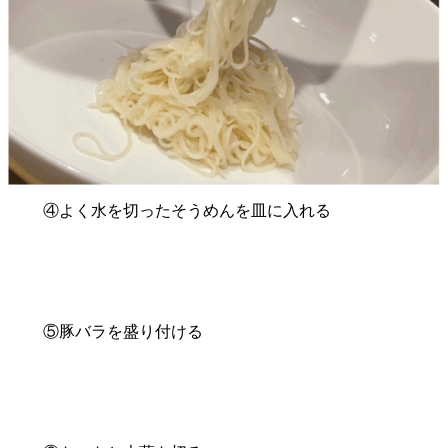
④よく水を切ったそうめんを皿に入れる
⑤豚バラを盛り付ける