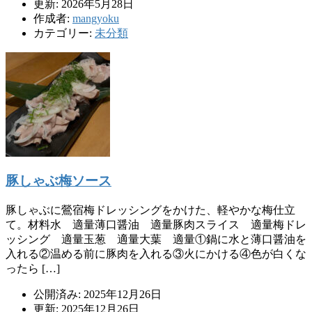
更新: 2026年5月28日
作成者:
mangyoku
カテゴリー:
未分類
豚しゃぶ梅ソース
豚しゃぶに鶯宿梅ドレッシングをかけた、軽やかな梅仕立
て。材料水 適量薄口醤油 適量豚肉スライス 適量梅ドレ
ッシング 適量玉葱 適量大葉 適量①鍋に水と薄口醤油を
入れる②温める前に豚肉を入れる③火にかける④色が白くな
ったら […]
公開済み: 2025年12月26日
更新: 2025年12月26日